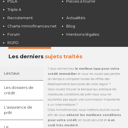
PSLA
Pièces à fournir
Triple A
Recrutement
Actualités
Charte Immofinances.net
Blog
Forum
Mentions légales
RGPD
Les derniers
sujets traités
1 Vous recherchez
le meilleur taux pour votre
Les taux
crédit immobilier
et vous ne voulez pas perdre
du temps à comparer toutes les offres des
établissements bancaires de votre région ?
Les dossiers de
Vous voulez trouver la banque qui pratique les
crédit
meilleures conditions de prêt mais vous ne
souhaitez pas payer une commission importante
à un intermédiaire ?
L'assurance de
Chez Immofinances, nous mettons tout en ouvre
prêt
afin de vous
obtenir les meilleurs conditions
pour votre crédit
, en toute sécurité et
à un
coût très modéré
...
Le