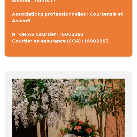
Secteur : PARIS 17
Associations professionnelles : Courtensia et
Anacofi
N° ORIAS Courtier : 16002283
Courtier en assurance (COA) : 16002283