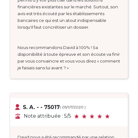
permis d'y voir plus clair dans les solutions
financières existantes sur le marché. Surtout, son
avis est très écouté par les établissements
bancaires ce qui est un atout indispensable
lorsqu'il faut concrétiser un dossier.
Nous recommandons David à 100% ! Sa
disponibilité à toute épreuve et son écoute va finir
par vous convaincre et vous vous direz « comment
je faisais sans lui avant ? »
S. A. - - 75017
( 05/07/2020 )
Note attribuée : 5/5
David nous a été recommandé par une relation.