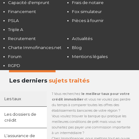
Capacité d'emprunt
Frais de notaire
Financement
Fox simulateur
PSLA
Pièces à fournir
Triple A
Recrutement
Actualités
Charte Immofinances.net
Blog
Forum
Mentions légales
RGPD
Les derniers
sujets traités
1 Vous recherchez
le meilleur taux pour votre
Les taux
crédit immobilier
et vous ne voulez pas perdre
du temps à comparer toutes les offres des
établissements bancaires de votre région ?
Les dossiers de
Vous voulez trouver la banque qui pratique les
crédit
meilleures conditions de prêt mais vous ne
souhaitez pas payer une commission importante
à un intermédiaire ?
L'assurance de
Chez Immofinances, nous mettons tout en ouvre