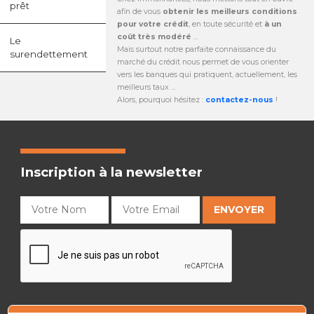
prêt
afin de vous
obtenir les meilleurs conditions
pour votre crédit
, en toute sécurité et
à un
coût très modéré
...
Le
Mais surtout notre parfaite connaissance du
surendettement
marché du crédit nous permet de vous orienter
vers les banques qui pratiquent, actuellement, les
meilleurs taux ...
Alors, pourquoi hésitez :
contactez-nous
!
Inscription à la newsletter