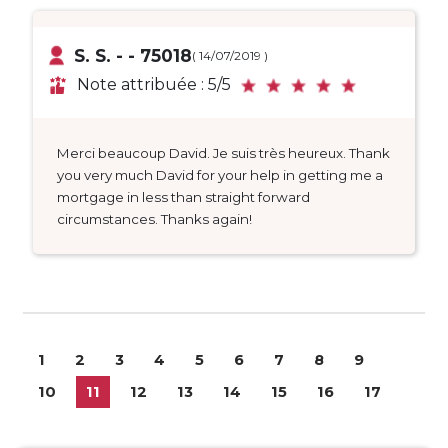
S. S. - - 75018
( 14/07/2019 )
Note attribuée : 5/5
Merci beaucoup David. Je suis très heureux. Thank
you very much David for your help in getting me a
mortgage in less than straight forward
circumstances. Thanks again!
1
2
3
4
5
6
7
8
9
10
11
12
13
14
15
16
17